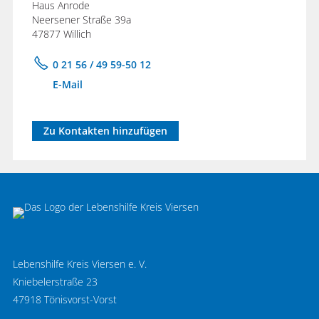
Haus Anrode
Neersener Straße 39a
47877 Willich
0 21 56 / 49 59-50 12
E-Mail
Zu Kontakten hinzufügen
Lebenshilfe Kreis Viersen e. V.
Kniebelerstraße 23
47918 Tönisvorst-Vorst