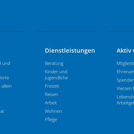
Dienstleistungen
Aktiv
d und
Beratung
Mitglied
Kinder und
Ehrenam
orte
Jugendliche
Spende
 allein
Freizeit
Viersen f
Reisen
Lebenshi
Arbeit
Arbeitge
Rat
Wohnen
Pflege