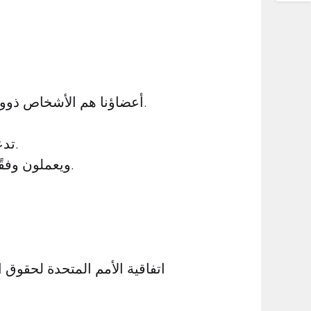
أعضاؤنا هم الأشخاص ذوو الإعاقة، والعائلات، والأقارب، والوصيون القانونيون، والداعمون، والموظفون، والأصدقاء.
تدعم جمعيتنا الأشخاص في تحديد حياتهم بأنفسهم والمشاركة بنشاط في الحياة الاجتماعية.
كصاحب عمل، نوظف موظفين بدوام كامل ومتطوعين يمثلون أهداف Lebenshilfe ويعملون وفقًا لها.
اتفاقية الأمم المتحدة لحقوق ا