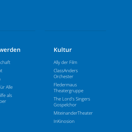
 werden
Kultur
schaft
Ally der Film
t
ClassAnders
Orchester
n
Fledermaus
ür Alle
Theatergruppe
lfe als
The Lord's Singers
ber
Gospelchor
MiteinanderTheater
InKinosion