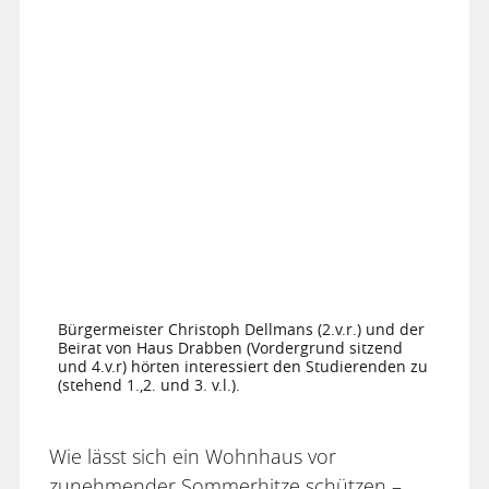
Bürgermeister Christoph Dellmans (2.v.r.) und der
Beirat von Haus Drabben (Vordergrund sitzend
und 4.v.r) hörten interessiert den Studierenden zu
(stehend 1.,2. und 3. v.l.).
Wie lässt sich ein Wohnhaus vor
zunehmender Sommerhitze schützen –