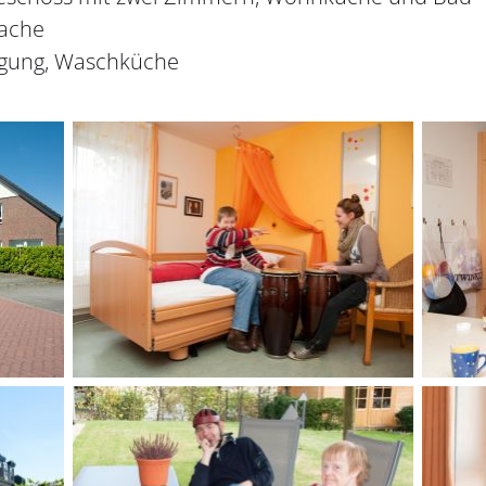
wache
igung, Waschküche