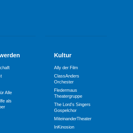
 werden
Kultur
chaft
Ally der Film
t
ClassAnders
Orchester
Fledermaus
ür Alle
Theatergruppe
lfe als
The Lord's Singers
ber
Gospelchor
MiteinanderTheater
InKinosion